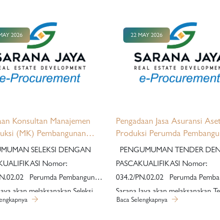
MAY 2026
22 MAY 2026
aan Konsultan Manajemen
Pengadaan Jasa Asuransi Ase
ruksi (MK) Pembangunan
Produksi Perumda Pembangu
 Terjangkau Tower B Nuansa
Sarana Jaya Tahun 2026.
MUMAN SELEKSI DENGAN
PENGUMUMAN TENDER DENGAN
kap
LIFIKASI Nomor:
PASCAKUALIFIKASI Nomor:
erumda Pembangunan
034.2/PN.02.02 Perumda Pembangunan
Jaya akan melaksanakan Seleksi
Sarana Jaya akan melaksanakan T
lengkapnya
Baca Selengkapnya
Pascakualifikasi untuk paket
dengan Pascakualifikasi untuk pak
n jasa konsultansi sebagai berikut:
pekerjaan Jasa Lainnya sebagai be