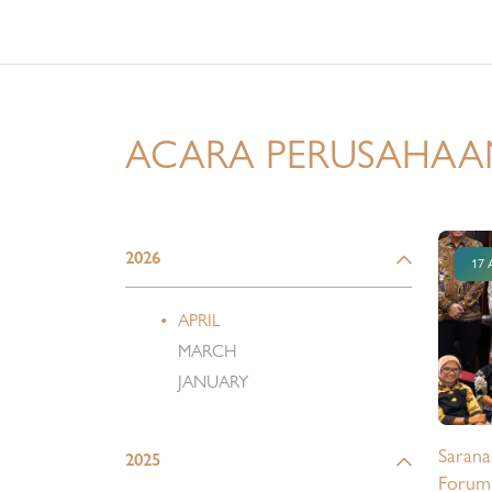
Marketi
Kelapa, Jaka
menjad
proses 
berjalan
ACARA PERUSAHAA
percepa
bagi para pengh
mengiku
dan bal
2026
17 
perwaki
secara s
APRIL
disaksi
MARCH
kepentin
JANUARY
instans
hukum 
Sarana
2025
Forum 