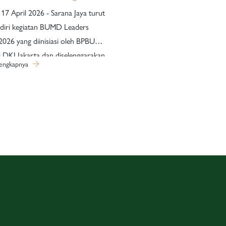
rasi Kinerja BUMD Jakarta
 17 April 2026 - Sarana Jaya turut
diri kegiatan BUMD Leaders
026 yang diinisiasi oleh BPBUMD
i DKI Jakarta dan diselenggarakan
lengkapnya
i Bentar Hall, Putri Duyung Ancol
 Kegiatan ini dihadiri oleh
r DKI Jakarta, jajaran Direksi
serta pimpinan anak perusahaan
 ruang strategis untuk
kuat peran BUMD dalam
ung pembangunan Jakarta
global. Mengusung tema
y for Resilience: Memperkokoh
UMD sebagai Pilar Ekonomi
kosistem Jakarta Global City”,
ni menghadirkan berbagai sesi