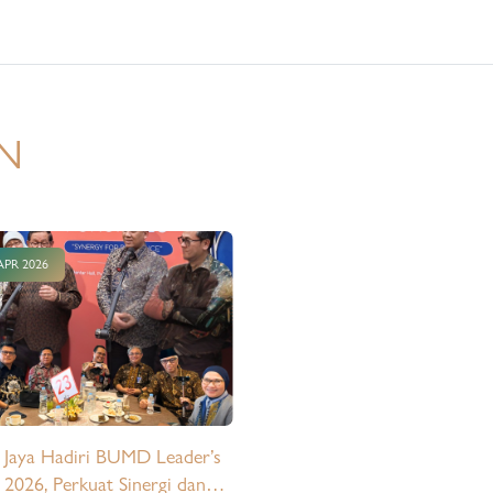
ng Gallery Nuansa Pondok
rta Timur. Kegiatan ini
i momentum penegasan atas
AJB dan balik nama yang telah
, sekaligus bagian dari upaya
N
tan penyelesaian legalitas hunian
uni. Sebanyak 40 peserta
ti proses penandatanganan AJB
ik nama, dengan 5 (lima)
APR 2026
lan penghuni menerima sertifikat
imbolis. Prosesi tersebut turut
kan oleh para pemangku
gan sebagai bentuk sinergi lintas
i dalam mendukung kepastian
kepemilikan…
 Jaya Hadiri BUMD Leader’s
2026, Perkuat Sinergi dan