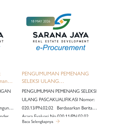
18 MAY 2026
t
PENGUMUMAN PEMENANG
nan
SELEKSI ULANG
PASCAKUALIFIKASI
PENGUMUMAN PEMENANG SELEKSI
ULANG PASCAKUALIFIKASI Nomor:
020.13/PN.02.02 Berdasarkan Berita
ender
Acara Evaluasi No.020.11/PN.02.02
Baca Selengkapnya
et
tanggal 13 Mei 2026 dan Berita Acara
rikut:
Penetapan Pemenang No.