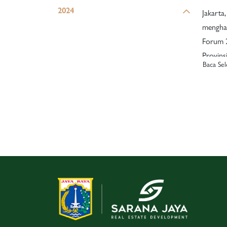
Aksele
2024
Jakarta,
mengha
Forum 2
Provins
Baca Se
di Cand
(17/04).
Gubernu
BUMD, 
sebagai
memper
menduk
sebagai kota 
“Sinerg
Peran B
dalam E
forum i