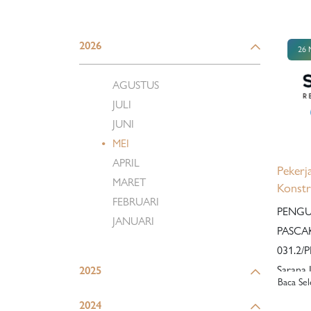
2026
26 
AGUSTUS
JULI
JUNI
MEI
APRIL
Pekerj
MARET
Konst
FEBRUARI
Hunian
PENGU
JANUARI
Cilang
PASCAKUA
031.2/PN.02.02 P
Sarana 
2025
Baca Se
dengan 
2024
pekerjaa