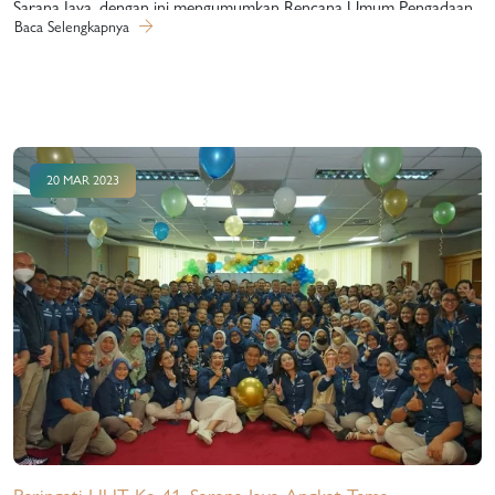
Sarana Jaya, dengan ini mengumumkan Rencana Umum Pengadaan
Baca Selengkapnya
Barang/Jasa Tahun Anggaran 2023, dengan ketentuan sebagai
berikut: Bahwa Rencana Umum Pengadaan Barang/Jasa adalah
bersifat indikatif, secara keseluruhan rencana Pengadaan
Barang/Jasa yang dilaksanakan ditentukan berdasarkan kebutuhan
Perusahaan; Bahwa dalam proses Pengadaan Barang/Jasa Perumda
20 MAR 2023
Pembangunan Sarana Jaya dilaksanakan mengikuti prinsip dasar dan
etika Pengadaan Barang/Jasa sesuai dengan tata kelola Perusahaan
yang baik; Bahwa Pengadaan Barang/Jasa berdasarkan RUP yang
telah ditetapkan bertujuan untuk meningkatkan peran pelaku usaha
nasional pada khususnya, dan multinasional dalam rangka
menghasilkan value for…