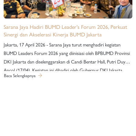
Sarana Jaya Hadiri BUMD Leader’s Forum 2026, Perkuat
Sinergi dan Akselerasi Kinerja BUMD Jakarta
Jakarta, 17 April 2026 - Sarana Jaya turut menghadiri kegiatan
BUMD Leaders Forum 2026 yang diinisiasi oleh BPBUMD Provinsi
DKI Jakarta dan diselenggarakan di Candi Bentar Hall, Putri Duyung
Ancol (17/04). Kegiatan ini dihadiri oleh Gubernur DKI Jakarta,
Baca Selengkapnya
jajaran Direksi BUMD, serta pimpinan anak perusahaan sebagai
ruang strategis untuk memperkuat peran BUMD dalam mendukung
pembangunan Jakarta sebagai kota global. Mengusung tema
“Sinergy for Resilience: Memperkokoh Peran BUMD sebagai Pilar
Ekonomi dalam Ekosistem Jakarta Global City”, forum ini
menghadirkan berbagai sesi diskusi tematik yang membahas
akselerasi kinerja investasi dan kemandirian finansial BUMD melalui