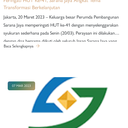
Peringati HUT Ke-41, Sarana Jaya Angkat Tema
Transformasi Berkelanjutan
Jakarta, 20 Maret 2023 – Keluarga besar Perumda Pembangunan
Sarana Jaya memperingati HUT ke-41 dengan menyelenggarakan
syukuran sederhana pada Senin (20/03). Perayaan ini dilakukan
dengan doa bersama diikuti oleh seluruh Insan Sarana Jaya yang
Baca Selengkapnya
dihadiri oleh Dewan Direksi dan Dewan Pengawas Sarana Jaya.
Meski tidak ada perayaan yang meriah, akan tetapi Sarana Jaya tetap
melangsungkan rangkaian acara seperti pemberian Penghargaan
Masa Kerja kepada karyawan/ti dan juga undian kesempatan Wisata
Rohani baik untuk Insan Sarana Jaya yang beragama Islam maupun
07 MAR 2023
Nasrani. Direktur Utama Sarana Jaya, Agus Himawan memberikan
sambutan pada acara yang dilaksanakan di Ruang Rapat Udin
Abimanyu, Gedung Sarana Jaya…