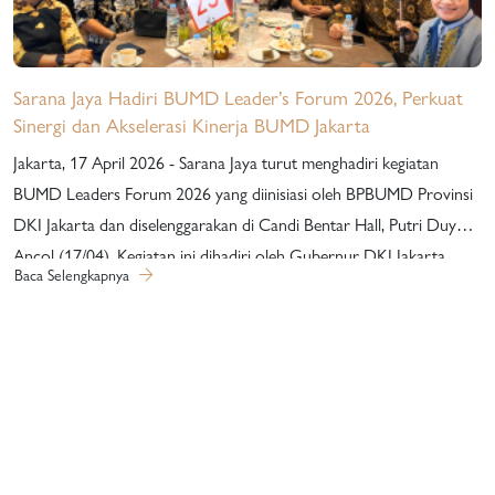
Sarana Jaya Hadiri BUMD Leader’s Forum 2026, Perkuat
Sinergi dan Akselerasi Kinerja BUMD Jakarta
Jakarta, 17 April 2026 - Sarana Jaya turut menghadiri kegiatan
BUMD Leaders Forum 2026 yang diinisiasi oleh BPBUMD Provinsi
DKI Jakarta dan diselenggarakan di Candi Bentar Hall, Putri Duyung
Ancol (17/04). Kegiatan ini dihadiri oleh Gubernur DKI Jakarta,
Baca Selengkapnya
jajaran Direksi BUMD, serta pimpinan anak perusahaan sebagai
ruang strategis untuk memperkuat peran BUMD dalam mendukung
pembangunan Jakarta sebagai kota global. Mengusung tema
“Sinergy for Resilience: Memperkokoh Peran BUMD sebagai Pilar
Ekonomi dalam Ekosistem Jakarta Global City”, forum ini
menghadirkan berbagai sesi diskusi tematik yang membahas
akselerasi kinerja investasi dan kemandirian finansial BUMD melalui