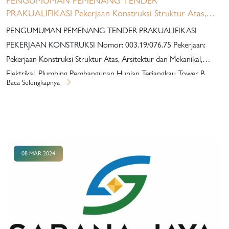
PENGUMUMAN PEMENANG TENDER
PRAKUALIFIKASI Pekerjaan Konstruksi Struktur Atas,
Arsitektur dan Mekanikal, Elektrikal, Plumbing
PENGUMUMAN PEMENANG TENDER PRAKUALIFIKASI
Pembangunan Hunian Terjangkau Tower B Nuansa
PEKERJAAN KONSTRUKSI Nomor: 003.19/076.75 Pekerjaan:
Cilangkap
Pekerjaan Konstruksi Struktur Atas, Arsitektur dan Mekanikal,
Elektrikal, Plumbing Pembangunan Hunian Terjangkau Tower B
Baca Selengkapnya
Nuansa Cilangkap Berdasarkan Berita Acara Evaluasi Sampul I
Nomor: 003.13.5/076.75 tanggal 06 Maret 2024, erita Acara
Penetapan Peringkat Teknis Nomor: 003.14/076.75 tanggal 07
Maret 2024, Pengumuman Peringkat Teknis Pekerjaan Konstruksi
Nomor: 003.15/076.75 tanggal 08 Maret 2024, Berita Acara
08 MAR 2024
Pembukaan Harga (Sampul 2) Nomor: 003.16/076.75 tanggal 13
Maret 2024, Berita Acara Evaluasi Dokumen Penawaran Harga
(Sampul 2) Nomor: 003.17/076.75 tanggal 15 Maret 2024 dan
Berita Acara Penetapan Pemenang Nomor: 003.18/076.75 tanggal
19 Maret 2024, untuk pekerjaan “Pekerjaan Konstruksi…