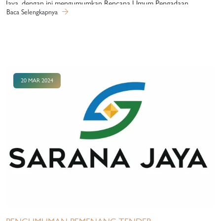
Jaya, dengan ini mengumumkan Rencana Umum Pengadaan
Baca Selengkapnya
Barang/Jasa Tahun Anggaran 2024, dengan ketentuan sebagai
berikut: Bahwa Rencana Umum Pengadaan Barang/Jasa adalah
bersifat indikatif, secara keseluruhan rencana Pengadaan
Barang/Jasa yang dilaksanakan ditentukan berdasarkan kebutuhan
Perusahaan; Bahwa dalam proses Pengadaan Barang/Jasa Perumda
20 MAR 2024
Pembangunan Sarana Jaya dilaksanakan mengikuti prinsip dasar dan
etika Pengadaan Barang/Jasa sesuai dengan tata kelola Perusahaan
yang baik; Bahwa Pengadaan Barang/Jasa berdasarkan RUP yang
telah ditetapkan bertujuan untuk meningkatkan peran pelaku usaha
nasional pada khususnya, dan multinasional dalam rangka
menghasilkan value for money…