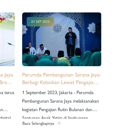
01 SEP 2023
a Jaya
Perumda Pembangunan Sarana Jaya:
 Brand
Berbagi Kebaikan Lewat Pengajian
Rutin Bulanan dan Santunan Anak
a terus
1 September 2023, Jakarta - Perumda
Yatim
Pembangunan Sarana Jaya melaksanakan
an
kegiatan Pengajian Rutin Bulanan dan
igital.
Santunan Anak Yatim di lingkungan
Baca Selengkapnya
ah
Perumda Sarana Jaya. Acara ini
roperti,
merupakan bagian dari program sosial