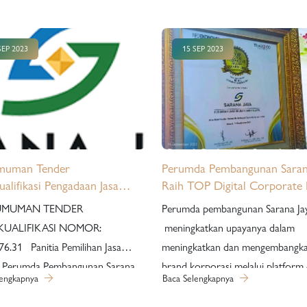
SEP 2023
15 SEP 2023
muman Tender
Perumda Pembangunan Saran
ualifikasi Pengadaan Jasa
Raih TOP Digital Corporate
nsi Gedung Menara Samawa,
Award 2023
UMUMAN TENDER
Perumda pembangunan Sarana Jay
 Swasana dan Marketing
LIFIKASI NOMOR:
meningkatkan upayanya dalam
y Nuansa Pondok Kelapa
a Pemilihan Jasa
meningkatkan dan mengembangk
a Perumda Pembangunan Sarana
brand korporasi melalui platform d
lengkapnya
Baca Selengkapnya
an melaksanakan Tender
Sebagai Badan Usaha Milik Daer
alifikasi untuk paket pekerjaan
(BUMD) yang bergerak dibidang p