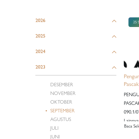
2026
25 
2025
2024
2023
Pengu
Pascak
DESEMBER
Asura
NOVEMBER
PENG
Menara
OKTOBER
PASCAKUA
Galler
SEPTEMBER
090.1/076.31 Paniti
AGUSTUS
Lainny
Baca Se
JULI
Jaya ak
JUNI
Pascaku