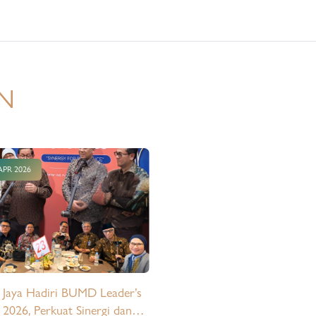
r Utama Sarana Jaya pada acara
tersebut, diantaranya…
 sekaligus di lantik sebagai Wakil
Umum Bidang Apartemen, Rumah
an Sewa yang sebelumnya telah
kan pada Musyawarah Nasional
N
l Realestat Indonesia (MUNAS
-XVII yang dilaksanakan pada
 8-10 Agustus 2023 lalu di
Hotel Jakarta. Dengan
APR 2026
knya Bapak Andira Reoputra
i Wakil Ketua Umum Bidang
men, Rumah Susun dan Sewa pada
rusan REI ini, menjadi sebuah
 yang sangat penting khususnya
arana…
 Jaya Hadiri BUMD Leader’s
2026, Perkuat Sinergi dan