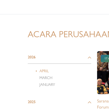
Direktu
tersebut
Ketua 
Susun d
diputus
ACARA PERUSAHAA
Nasiona
REI) ke
tanggal
Sheraton 
2026
17 
dilanti
sebaga
APRIL
Aparte
MARCH
kepengu
JANUARY
langkah
bagi S
Sarana
2025
Forum 