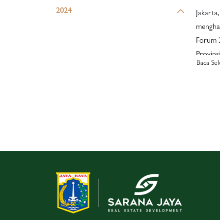
Aksele
2024
Jakarta,
mengha
Forum 2
Provins
Baca Se
di Cand
(17/04).
Gubernu
BUMD, 
sebagai
memper
menduk
sebagai kota 
“Sinerg
Peran B
dalam E
forum i