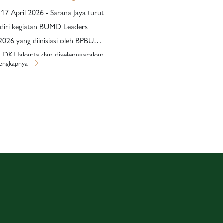
rasi Kinerja BUMD Jakarta
 17 April 2026 - Sarana Jaya turut
diri kegiatan BUMD Leaders
026 yang diinisiasi oleh BPBUMD
i DKI Jakarta dan diselenggarakan
lengkapnya
i Bentar Hall, Putri Duyung Ancol
 Kegiatan ini dihadiri oleh
r DKI Jakarta, jajaran Direksi
serta pimpinan anak perusahaan
 ruang strategis untuk
kuat peran BUMD dalam
ung pembangunan Jakarta
global. Mengusung tema
y for Resilience: Memperkokoh
UMD sebagai Pilar Ekonomi
kosistem Jakarta Global City”,
ni menghadirkan berbagai sesi