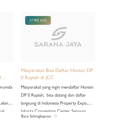
17 FEB 2020
Masyarakat Bisa Daftar Hunian DP
I
0 Rupiah di JCC
em
Perumda
Masyarakat yang ingin mendaftar Hunian
 pada
DP 0 Rupiah, bisa datang dan daftar
Lelang
langsung di Indonesia Property Expo,
tuk
Jakarta Convention Center, Senayan,
Baca Selengkapnya
: Paket
Jakarta Pusat, berlangsung hingga 23
jaan :
Februari 2020, mulai pukul 10.00 – 22.00