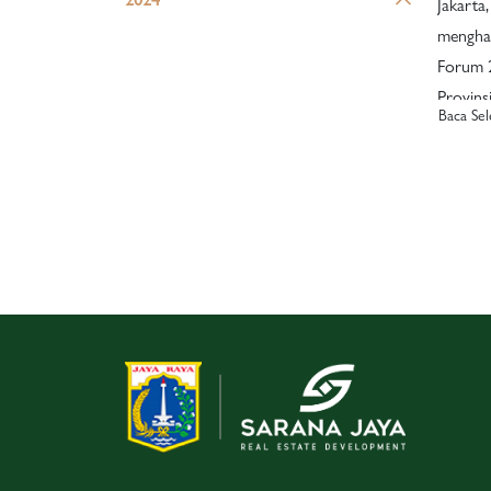
Jakarta,
mengha
Forum 2
Provins
Baca Se
di Cand
(17/04).
Gubernu
BUMD, 
sebagai
memper
menduk
sebagai kota 
“Sinerg
Peran B
dalam E
forum i