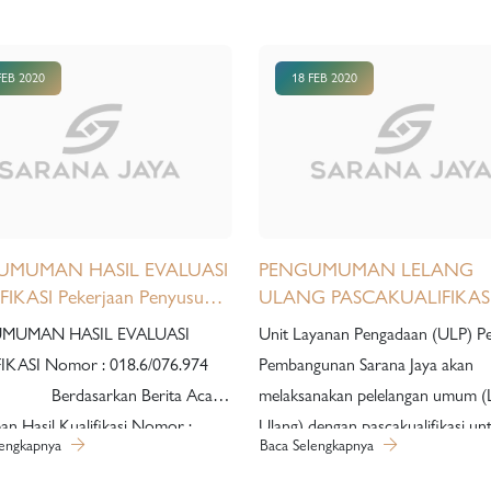
FEB 2020
18 FEB 2020
UMUMAN HASIL EVALUASI
PENGUMUMAN LELANG
IKASI Pekerjaan Penyusunan
ULANG PASCAKUALIFIKAS
Potensi Pengembangan
Pengadaan dan Instalasi Sist
MUMAN HASIL EVALUASI
Unit Layanan Pengadaan (ULP) 
ti dan Visioning Master Plan
Elevated Parking Tipe Rotary
IKASI Nomor : 018.6/076.974
Pembangunan Sarana Jaya akan
n Ujung Menteng. Jakarta
proyek Cik's Mansion
asarkan Berita Acara
melaksanakan pelelangan umum (
an Hasil Kualifikasi Nomor :
Ulang) dengan pascakualifikasi un
lengkapnya
Baca Selengkapnya
76.974 tanggal 21 Februari 2020,
pengadaan barang sebagai berikut
ini diumumkan Hasil Kualifikasi
Pekerjaan Nama paket peker