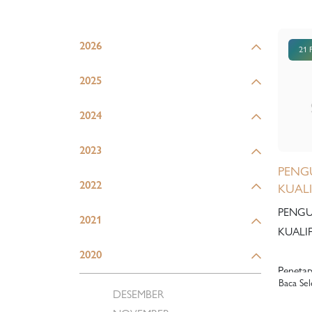
2026
21 
2025
2024
2023
PENG
2022
KUALIF
Studi 
PENGU
2021
Proper
KUALIF
Kawasa
Berd
2020
Timur
Penetap
Baca Se
018.5/0
DESEMBER
dengan 