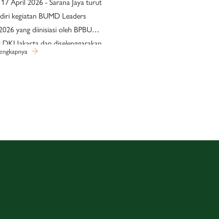
 17 April 2026 - Sarana Jaya turut
diri kegiatan BUMD Leaders
026 yang diinisiasi oleh BPBUMD
i DKI Jakarta dan diselenggarakan
lengkapnya
i Bentar Hall, Putri Duyung Ancol
 Kegiatan ini dihadiri oleh
r DKI Jakarta, jajaran Direksi
serta pimpinan anak perusahaan
 ruang strategis untuk
kuat peran BUMD dalam
ung pembangunan Jakarta
global. Mengusung tema
y for Resilience: Memperkokoh
UMD sebagai Pilar Ekonomi
kosistem Jakarta Global City”,
ni menghadirkan berbagai sesi