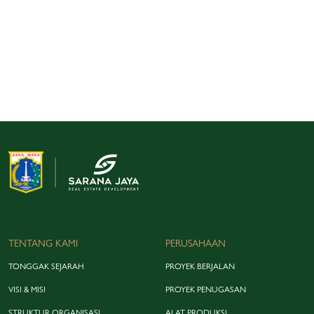
jajaran Direksi serta Sekretaris Dewan Pengawas Sarana Jaya, dan
turut dihadiri oleh sejumlah tamu undangan, di antaranya Anggota
DPRD DKI Jakarta Bapak Manuara Siahaan dan Bapak Pandapotan
Sinaga, Perwakilan BIN Daerah DKI Jakarta, serta perwakilan
BUMD Jakarta. Perayaan ini tidak hanya menjadi wadah peribadatan
dan perenungan makna Natal, tetapi juga menjadi ruang silaturahmi
lintas pemangku kepentingan yang memperkuat sinergi dalam
mendukung pembangunan…
TENTANG KAMI
PERUSAHAAN
TONGGAK SEJARAH
PROYEK BERJALAN
VISI & MISI
PROYEK PENUGASAN
STRUKTUR ORGANISASI
ALAT PRODUKSI