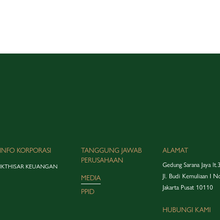
INFO KORPORASI
TANGGUNG JAWAB
ALAMAT
PERUSAHAAN
Gedung Sarana Jaya lt.
IKTHISAR KEUANGAN
Jl. Budi Kemuliaan I N
MEDIA
Jakarta Pusat 10110
PPID
HUBUNGI KAMI