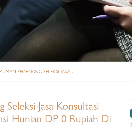
UMAN PEMENANG SELEKSI JASA…
eleksi Jasa Konsultasi
nsi Hunian DP 0 Rupiah Di