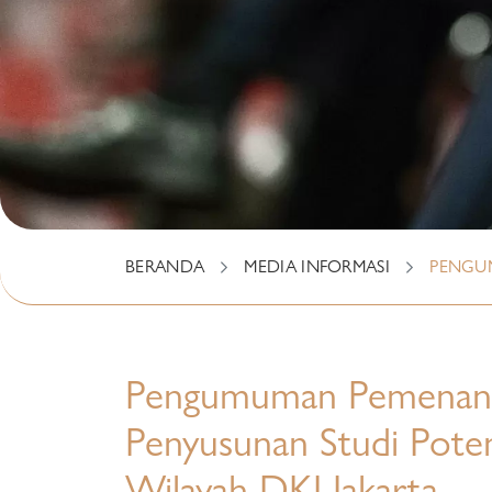
BERANDA
MEDIA INFORMASI
PENGUM
Pengumuman Pemenang S
Penyusunan Studi Pote
Wilayah DKI Jakarta