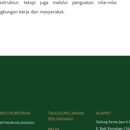
ruktur, tetapi juga melalui penguatan nilai-nilai
ngkungan kerja dan masyarakat.
INFO KORPORASI
TANGGUNG JAWAB
ALAMAT
PERUSAHAAN
Gedung Sarana Jaya lt.
IKTHISAR KEUANGAN
Jl. Budi Kemuliaan I N
MEDIA