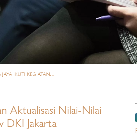
 JAYA IKUTI KEGIATAN…
n Aktualisasi Nilai-Nilai
 DKI Jakarta