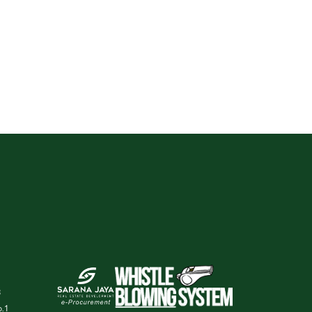
3
o.1