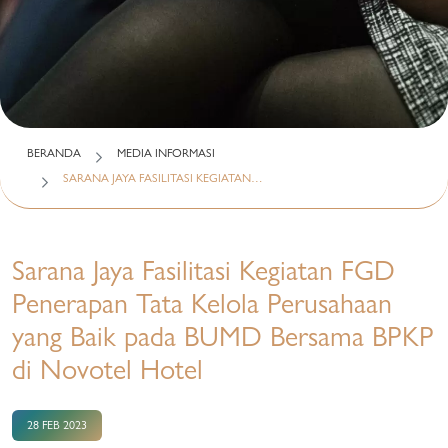
BERANDA
MEDIA INFORMASI
SARANA JAYA FASILITASI KEGIATAN…
Sarana Jaya Fasilitasi Kegiatan FGD
Penerapan Tata Kelola Perusahaan
yang Baik pada BUMD Bersama BPKP
di Novotel Hotel
28 FEB 2023