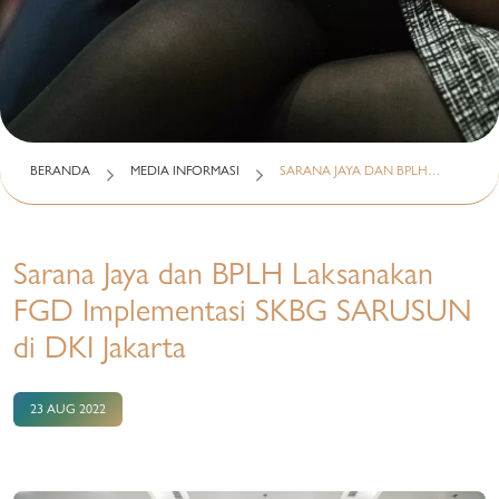
BERANDA
MEDIA INFORMASI
SARANA JAYA DAN BPLH…
Sarana Jaya dan BPLH Laksanakan
FGD Implementasi SKBG SARUSUN
di DKI Jakarta
23 AUG 2022