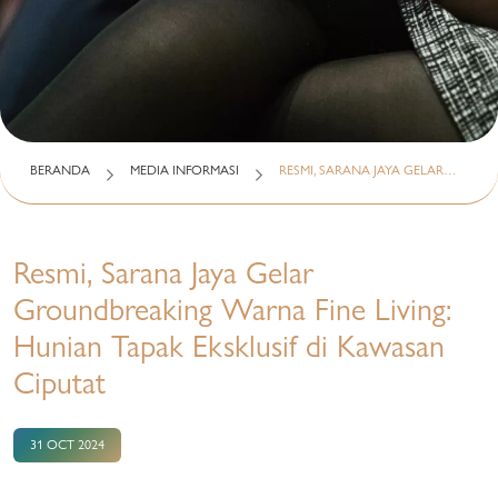
BERANDA
MEDIA INFORMASI
RESMI, SARANA JAYA GELAR…
Resmi, Sarana Jaya Gelar
Groundbreaking Warna Fine Living:
Hunian Tapak Eksklusif di Kawasan
Ciputat
31 OCT 2024