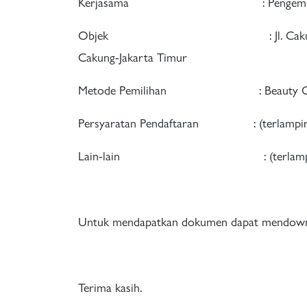
Kerjasama : Pengembangan Lah
Objek : Jl. Cakung Cilincing T
Cakung-Jakarta Timur
Metode Pemilihan : Beauty Co
Persyaratan Pendaftaran : (terlampir
Lain-lain : (terlampi
Untuk mendapatkan dokumen dapat mendownlo
Terima kasih.