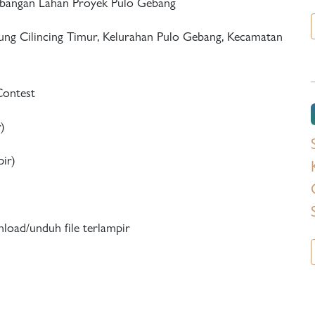
an Proyek Pulo Gebang
imur, Kelurahan Pulo Gebang, Kecamatan
ntest
)
r)
ad/unduh file terlampir