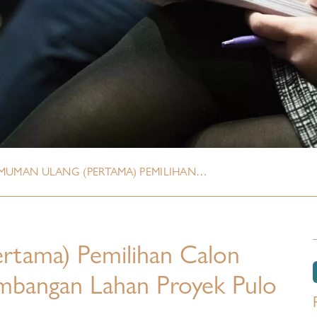
MUMAN ULANG (PERTAMA) PEMILIHAN…
rtama) Pemilihan Calon
mbangan Lahan Proyek Pulo