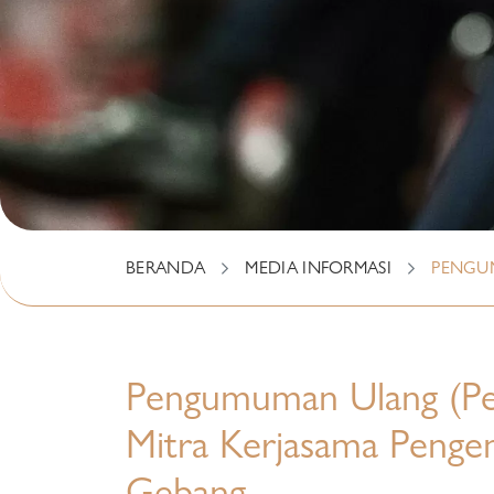
BERANDA
MEDIA INFORMASI
PENGU
Pengumuman Ulang (Pe
Mitra Kerjasama Penge
Gebang