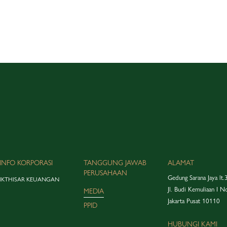
INFO KORPORASI
TANGGUNG JAWAB
ALAMAT
PERUSAHAAN
Gedung Sarana Jaya lt.
IKTHISAR KEUANGAN
Jl. Budi Kemuliaan I N
MEDIA
Jakarta Pusat 10110
PPID
HUBUNGI KAMI