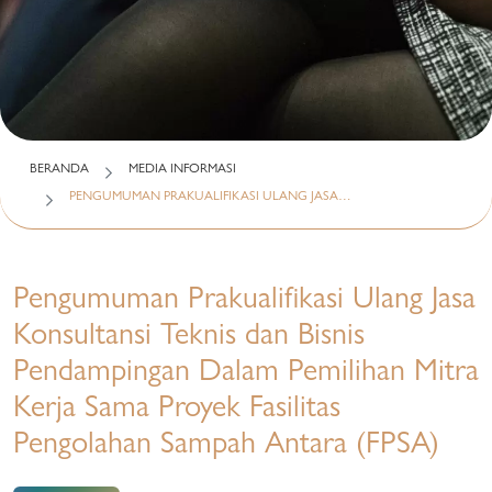
BERANDA
MEDIA INFORMASI
PENGUMUMAN PRAKUALIFIKASI ULANG JASA…
Pengumuman Prakualifikasi Ulang Jasa
Konsultansi Teknis dan Bisnis
Pendampingan Dalam Pemilihan Mitra
Kerja Sama Proyek Fasilitas
Pengolahan Sampah Antara (FPSA)