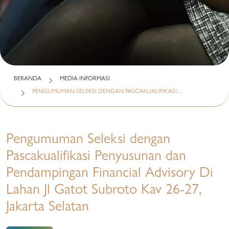
BERANDA
MEDIA INFORMASI
PENGUMUMAN SELEKSI DENGAN PASCAKUALIFIKASI…
Pengumuman Seleksi dengan
Pascakualifikasi Penyusunan dan
Pendampingan Financial Advisory Di
Lahan Jl Gatot Subroto Kav 26-27,
Jakarta Selatan