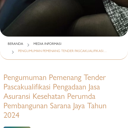
BERANDA
MEDIA INFORMASI
PENGUMUMAN PEMENANG TENDER PASCAKUALIFIKASI…
Pengumuman Pemenang Tender
Pascakualifikasi Pengadaan Jasa
Asuransi Kesehatan Perumda
Pembangunan Sarana Jaya Tahun
2024