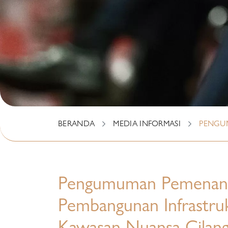
BERANDA
MEDIA INFORMASI
PENGU
Pengumuman Pemenang 
Pembangunan Infrastru
Kawasan Nuansa Cilan