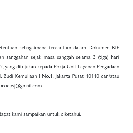
i ketentuan sebagaimana tercantum dalam Dokumen RfP
n sanggahan sejak masa sanggah selama 3 (tiga) hari
2022, yang ditujukan kepada Pokja Unit Layanan Pengadaan
l. Budi Kemuliaan I No.1, Jakarta Pusat 10110 dan/atau
eprocpsj@gmail.com.
pat kami sampaikan untuk diketahui.