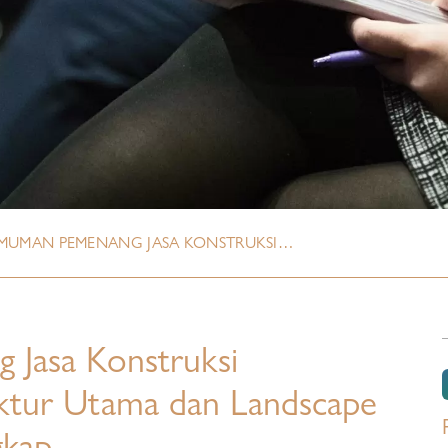
MUMAN PEMENANG JASA KONSTRUKSI…
Jasa Konstruksi
ktur Utama dan Landscape
gkap