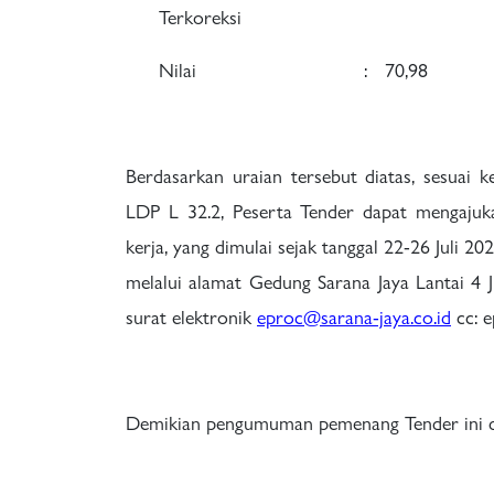
Terkoreksi
Nilai
:
70,98
Berdasarkan uraian tersebut diatas, sesua
LDP L 32.2, Peserta Tender dapat mengajuka
kerja, yang dimulai sejak tanggal 22-26 Juli 
melalui alamat Gedung Sarana Jaya Lantai 4 J
surat elektronik
eproc@sarana-jaya.co.id
cc: 
Demikian pengumuman pemenang Tender ini da