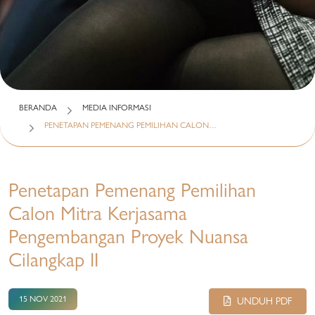
BERANDA
MEDIA INFORMASI
PENETAPAN PEMENANG PEMILIHAN CALON…
Penetapan Pemenang Pemilihan
Calon Mitra Kerjasama
Pengembangan Proyek Nuansa
Cilangkap II
15 NOV 2021
UNDUH PDF