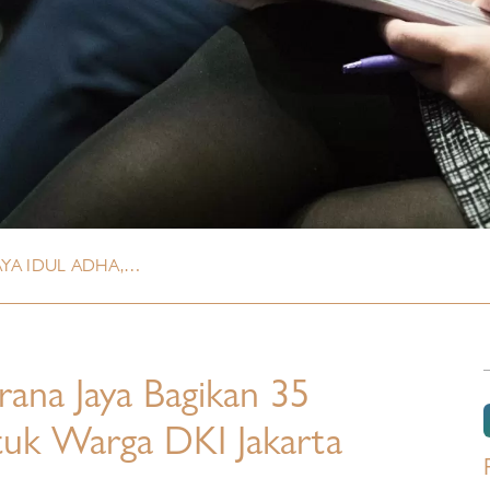
AYA IDUL ADHA,…
rana Jaya Bagikan 35
tuk Warga DKI Jakarta