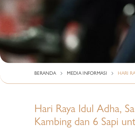
BERANDA
MEDIA INFORMASI
HARI R
Hari Raya Idul Adha, Sa
Kambing dan 6 Sapi un