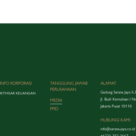
INFO KORPORASI
TANGGUNG JAWAB
ALAMAT
PERUSAHAAN
Gedung Sarana Jaya lt.
IKTHISAR KEUANGAN
Jl. Budi Kemuliaan I N
MEDIA
Jakarta Pusat 10110
PPID
HUBUNGI KAMI
info@sarana-jaya.co.id
+6221 352 2667