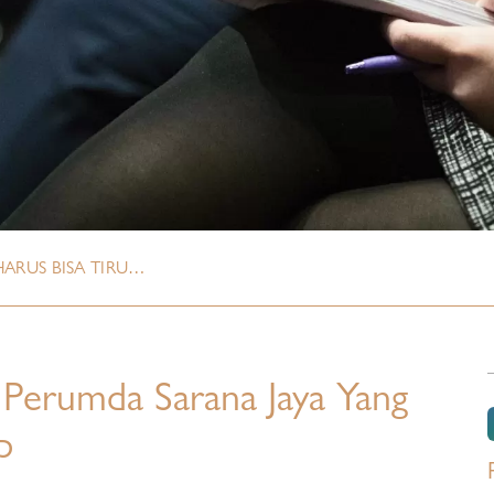
ARUS BISA TIRU…
Perumda Sarana Jaya Yang
p