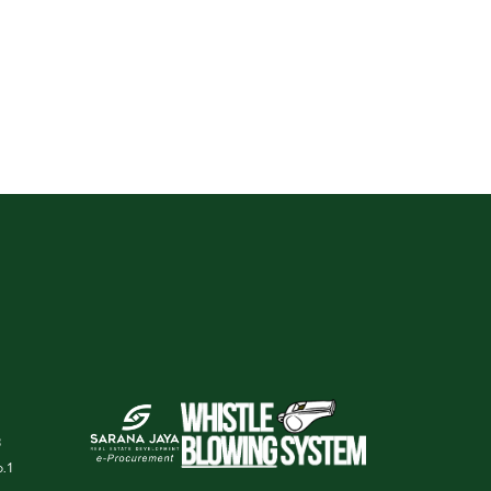
3
o.1