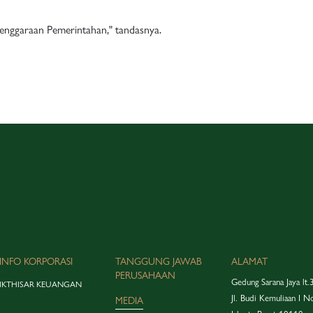
lenggaraan Pemerintahan," tandasnya.
INFO KORPORASI
TANGGUNG JAWAB
ALAMAT
PERUSAHAAN
Gedung Sarana Jaya lt.
IKTHISAR KEUANGAN
Jl. Budi Kemuliaan I N
MEDIA