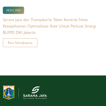
08 JUL 2026
Sarana Jaya dan Transjakarta Teken Kontrak Nota
Kesepahaman Optimalisasi Aset Untuk Perkuat Sinergi
BUMD DKI Jakarta
Baca Selengkapnya