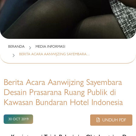
BERANDA
MEDIA INFORMASI
BERITA ACARA AANWIJZING SAYEMBARA…
Berita Acara Aanwijzing Sayembara
Desain Prasarana Ruang Publik di
Kawasan Bundaran Hotel Indonesia
30 OCT 2019
UNDUH PDF