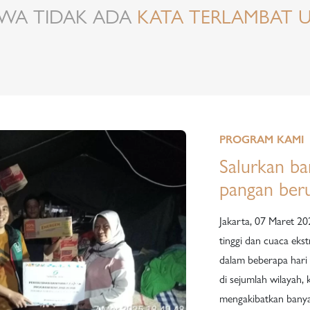
WA TIDAK ADA
KATA TERLAMBAT 
PROGRAM KAMI
Salurkan b
pangan be
Jakarta, 07 Maret 20
tinggi dan cuaca eks
dalam beberapa hari
di sejumlah wilayah,
mengakibatkan ban