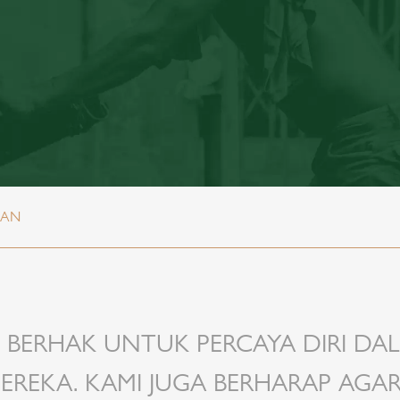
AAN
 BERHAK UNTUK PERCAYA DIRI DA
EREKA. KAMI JUGA BERHARAP AGA