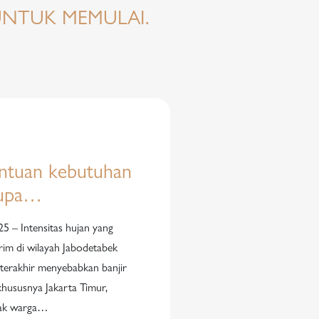
UNTUK MEMULAI.
antuan kebutuhan
rupa…
25 – Intensitas hujan yang
trim di wilayah Jabodetabek
 terakhir menyebabkan banjir
 khususnya Jakarta Timur,
yak warga…